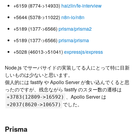
+6159 (8774->14933)
haizlin/fe-interview
+5644 (5378->11022)
n8n-io/n8n
+5189 (1377->6566)
prisma/prisma2
+5189 (1377->6566)
prisma/prisma
+5028 (46013->51041)
expressjs/express
Node.js でサーバサイドの実装してる人にとって特に目新
しいものは少ないと思います。
個人的には fastify や Apollo Server が食い込んでくると思
ったのですが、残念ながら fastify のスター数の遷移は
、Apollo Server は
+3783(12809->16592)
でした。
+2037(8620->10657)
Prisma