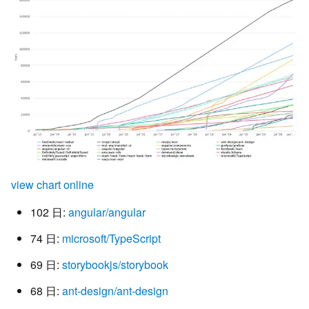
view chart online
102 日:
angular/angular
74 日:
microsoft/TypeScript
69 日:
storybookjs/storybook
68 日:
ant-design/ant-design