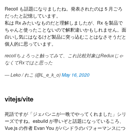
Recoil も話題になりましたね。発表されたのは 5 月ごろ
だったと記憶しています。
私は Rx みたいなものだと理解しましたが、Rx を製品で
ちゃんと使ったことないので解釈違いかもしれません。面
白いし気にはなるけど製品に突っ込むことはなさそうだと
個人的に思っています。
recoilちょろっと触ってみて、これ比較対象はReduxじゃ
なくてRxではと思った
— Leko / れこ (@L_e_k_o)
May 16, 2020
vitejs/vite
死語ですが「ジェバンニが一晩でやってくれました」シリ
ーズですね。esbuild が早いぞと話題になっているころ、
Vue.js の作者 Evan You がバンドラのパフォーマンスにつ