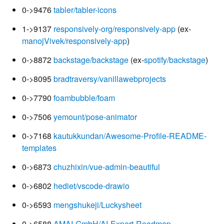
0->9476
tabler/tabler-icons
1->9137
responsively-org/responsively-app
(ex-
manojVivek/responsively-app
)
0->8872
backstage/backstage
(ex-
spotify/backstage
)
0->8095
bradtraversy/vanillawebprojects
0->7790
foambubble/foam
0->7506
yemount/pose-animator
0->7168
kautukkundan/Awesome-Profile-README-
templates
0->6873
chuzhixin/vue-admin-beautiful
0->6802
hediet/vscode-drawio
0->6593
mengshukeji/Luckysheet
0->6588
AMAI-GmbH/AI-Expert-Roadmap