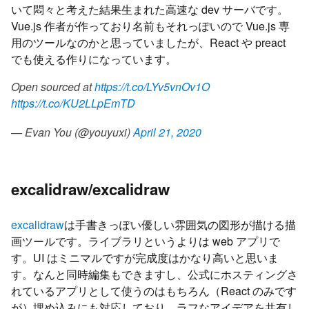
いて悶々と考えた結果生まれた高速な dev サーバです。
Vue.js 作者が作っており名前もそれっぽいので Vue.js 専
用のツールなのかと思っていましたが、React や preact
でも使える作りになっています。
Open sourced at
https://t.co/LYv5vnOv1O
https://t.co/KU2LLpEmTD
— Evan You (@youyuxi)
April 21, 2020
excalidraw/excalidraw
excalidraw
は手書きっぽい優しい雰囲気の図形が描ける描
画ツールです。ライブラリというよりは web アプリで
す。UI はミニマルですが完成度はかなり高いと思いま
す。なんと同時編集もできますし、公式にホスティングさ
れているアプリとして使うのはもちろん（React のみです
が）埋め込みにも対応しており、ラフなアイデアを共有し