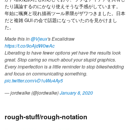
たり議論するのにかなり使えそうな予感がしています。
年始に颯爽と現れ描画ツール界隈がザワつきました。日本
だと複雑 GUI の会で話題になっていたのを見かけまし
た。
Made this in
@Vjeux
's Excalidraw
https://t.co/9oAjdW0wAc
Liberating to have fewer options yet have the results look
great. Stop caring so much about your stupid graphics.
Every imperfection is a little reminder to stop bikeshedding
and focus on communicating something.
pic.twitter.com/vD1uWu4Ay5
— jordwalke (@jordwalke)
January 8, 2020
rough-stuff/rough-notation