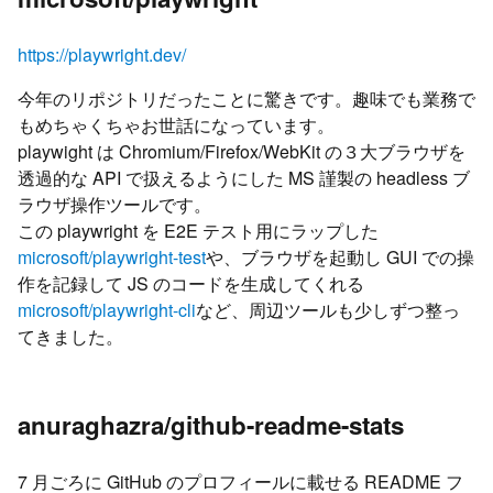
https://playwright.dev/
今年のリポジトリだったことに驚きです。趣味でも業務で
もめちゃくちゃお世話になっています。
playwight は Chromium/Firefox/WebKit の３大ブラウザを
透過的な API で扱えるようにした MS 謹製の headless ブ
ラウザ操作ツールです。
この playwright を E2E テスト用にラップした
microsoft/playwright-test
や、ブラウザを起動し GUI での操
作を記録して JS のコードを生成してくれる
microsoft/playwright-cli
など、周辺ツールも少しずつ整っ
てきました。
anuraghazra/github-readme-stats
7 月ごろに GitHub のプロフィールに載せる README フ