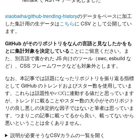
xiaobaiha/github-trending-history
のデータをベースに加工
した集計用の生データは
こちら
に CSV として公開してい
ます。
GitHub がそのリポジトリをなんの言語と見なしたかをも
とに集計対象を決定している
ことにご留意ください。ま
た、別言語で書かれた JS 向けのツール（swc, esbuild な
ど）、CSS フレームワークなども対象外とします。
なお、本記事では話題になったリポジトリを振り返る指標
として GitHub のトレンドおよびスター数を使用していま
す。これらは話題性やバズに連動する値だと思っています
が、トレンドに載ることやスター数の大小がそのリポジト
リの良し悪しの決定的な因子ではないと筆者は思っていま
す。つまりこの記事に載ってるから良い、載ってないから
悪いということは全くありません。
説明が必要そうなCSVカラムの一覧を開く