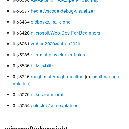
6->6577
hediet/vscode-debug-visualizer
0->6464
oldboyxx/jira_clone
0->6426
microsoft/Web-Dev-For-Beginners
0->6261
wuhan2020/wuhan2020
0->5985
element-plus/element-plus
0->5536
blitz-js/blitz
0->5316
rough-stuff/rough-notation
(ex-
pshihn/rough-
notation
)
0->5070
mikecao/umami
0->5054
poloclub/cnn-explainer
microsoft/playwright