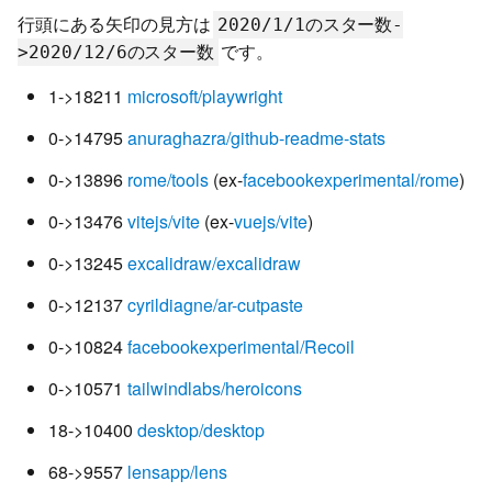
行頭にある矢印の見方は
2020/1/1のスター数-
です。
>2020/12/6のスター数
1->18211
microsoft/playwright
0->14795
anuraghazra/github-readme-stats
0->13896
rome/tools
(ex-
facebookexperimental/rome
)
0->13476
vitejs/vite
(ex-
vuejs/vite
)
0->13245
excalidraw/excalidraw
0->12137
cyrildiagne/ar-cutpaste
0->10824
facebookexperimental/Recoil
0->10571
tailwindlabs/heroicons
18->10400
desktop/desktop
68->9557
lensapp/lens