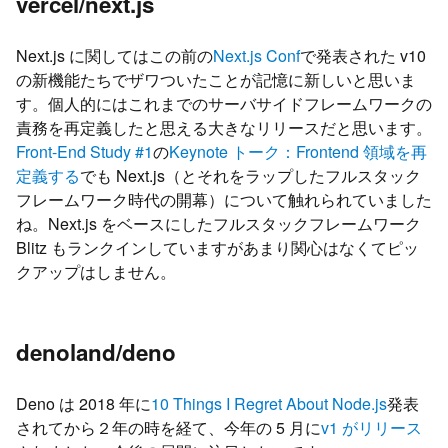
vercel/next.js
Next.js に関してはこの前の
Next.js Conf
で発表された v10
の新機能たちでザワついたことが記憶に新しいと思いま
す。個人的にはこれまでのサーバサイドフレームワークの
責務を再定義したと思える大きなリリースだと思います。
Front-End Study #1
の
Keynote トーク：Frontend 領域を再
定義する
でも Next.js（とそれをラップしたフルスタック
フレームワーク時代の開幕）について触れられていました
ね。Next.js をベースにしたフルスタックフレームワーク
Blitz もランクインしていますがあまり関心はなくてピッ
クアップはしません。
denoland/deno
Deno は 2018 年に
10 Things I Regret About Node.js
発表
されてから２年の時を経て、今年の 5 月に
v1 がリリース