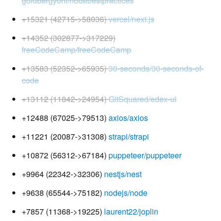
goldbergyoni/nodebestpractices
+15321 (42715->58036)
vercel/next.js
+14352 (302877->317229)
freeCodeCamp/freeCodeCamp
+13583 (52352->65935)
30-seconds/30-seconds-of-
code
+13112 (11842->24954)
GitSquared/edex-ui
+12488 (67025->79513)
axios/axios
+11221 (20087->31308)
strapi/strapi
+10872 (56312->67184)
puppeteer/puppeteer
+9964 (22342->32306)
nestjs/nest
+9638 (65544->75182)
nodejs/node
+7857 (11368->19225)
laurent22/joplin