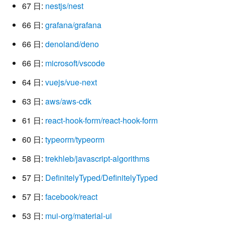
67 日:
nestjs/nest
66 日:
grafana/grafana
66 日:
denoland/deno
66 日:
microsoft/vscode
64 日:
vuejs/vue-next
63 日:
aws/aws-cdk
61 日:
react-hook-form/react-hook-form
60 日:
typeorm/typeorm
58 日:
trekhleb/javascript-algorithms
57 日:
DefinitelyTyped/DefinitelyTyped
57 日:
facebook/react
53 日:
mui-org/material-ui