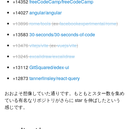
+14352
freeCodeCamp/freeCodeCamp
+14027
angular/angular
+13896
rome/tools
(ex-
facebookexperimental/rome
)
+13583
30-seconds/30-seconds-of-code
+13476
vitejs/vite
(ex-
vuejs/vite
)
+13245
excalidraw/excalidraw
+13112
GitSquared/edex-ui
+12873
tannerlinsley/react-query
おおよそ想像していた通りです。もともとスター数を集め
ている有名なリポジトリがさらに star を伸ばしたという
感じです。