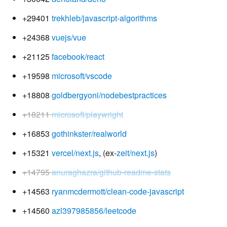
+29401
trekhleb/javascript-algorithms
+24368
vuejs/vue
+21125
facebook/react
+19598
microsoft/vscode
+18808
goldbergyoni/nodebestpractices
+18211
microsoft/playwright
+16853
gothinkster/realworld
+15321
vercel/next.js
, (ex-
zeit/next.js
)
+14795
anuraghazra/github-readme-stats
+14563
ryanmcdermott/clean-code-javascript
+14560
azl397985856/leetcode