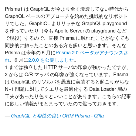
Prisma1 は GraphQL が今より全く浸透してない時代から
GraphQL ベースのアプローチを始めた挑戦的なリポジト
リでした。GraphiQL よりリッチな GraphQL playground
を作っていたり（今も Apollo Server の playground など
で現役）するので、直接 Prisma に触れたことがなくても
間接的に触ったことのある方も多いと思います。そんな
Prisma は今年の 5 月に
Prisma 2.0 ベータがアナウンスさ
れ
、6 月に
2.0.0 を公開しました
。
1 までは独立した HTTP サーバの印象が強かったですが、
2 からは O/R マッパ の印象が強くなっています。Prisma
は GraphQL のリソルバを愚直に実装すると起こりがちな
N+1 問題に対してクエリを最適化する Data Loader 層の
工夫があったり色々といいことがあります。こちらの記事
に欲しい情報がまとまっていたので貼っておきます。
—
GraphQL と相性の良い ORM Prisma - Qiita