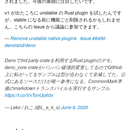
されました。今後の展開に注目したいです。
v1 が出たころに unstable の Rust plugin を試したんです
が、stable になる前に機能ごと削除されるかもしれませ
ん。こちらの Issue から議論に参加できます。
—
Remove unstable native plugins · Issue #8490 ·
denoland/deno
Denoで3rd party crateを利用するRust pluginのデモ。
deno_core crateがバンバン破壊的変更してるのでGitHub
上に転がってるサンプルは型が合わなくて全滅してた。公
式にあるソースだけが唯一参考になる。CommonMark準
拠のmarkdownトランスパイルを実行するサンプル
https://t.co/VxTonUp60x
— Leko / れこ (@L_e_k_o)
June 6, 2020