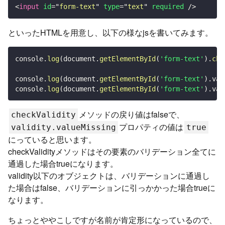
<
input
id
=
"
form-text
"
type
=
"
text
"
required
/>
といったHTMLを用意し、以下の様なjsを書いてみます。
console
.
log
(
document
.
getElementById
(
'form-text'
)
.
che
console
.
log
(
document
.
getElementById
(
'form-text'
)
.
val
console
.
log
(
document
.
getElementById
(
'form-text'
)
.
val
メソッドの戻り値はfalseで、
checkValidity
プロパティの値は
validity.valueMissing
true
にっていると思います。
checkValidityメソッドはその要素のバリデーション全てに
通過した場合trueになります。
validity以下のオブジェクトは、バリデーションに通過し
た場合はfalse、バリデーションに引っかかった場合trueに
なります。
ちょっとややこしですが名前が肯定形になっているので、