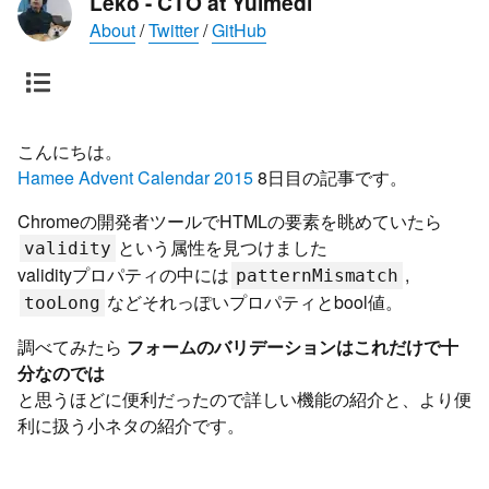
Leko - CTO at Yuimedi
About
/
Twitter
/
GitHub
こんにちは。
Hamee Advent Calendar 2015
8日目の記事です。
Chromeの開発者ツールでHTMLの要素を眺めていたら
という属性を見つけました
validity
validityプロパティの中には
,
patternMismatch
などそれっぽいプロパティとbool値。
tooLong
調べてみたら
フォームのバリデーションはこれだけで十
分なのでは
と思うほどに便利だったので詳しい機能の紹介と、より便
利に扱う小ネタの紹介です。