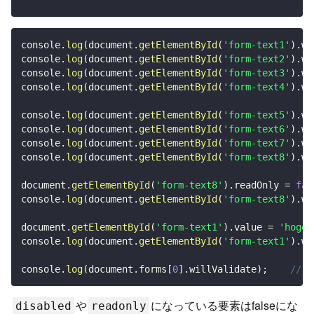
console
.
log
(
document
.
getElementById
(
'form-text1'
)
.
wi
console
.
log
(
document
.
getElementById
(
'form-text2'
)
.
wi
console
.
log
(
document
.
getElementById
(
'form-text3'
)
.
wi
console
.
log
(
document
.
getElementById
(
'form-text4'
)
.
wi
console
.
log
(
document
.
getElementById
(
'form-text5'
)
.
wi
console
.
log
(
document
.
getElementById
(
'form-text6'
)
.
wi
console
.
log
(
document
.
getElementById
(
'form-text7'
)
.
wi
console
.
log
(
document
.
getElementById
(
'form-text8'
)
.
wi
document
.
getElementById
(
'form-text8'
)
.
readOnly 
=
fal
console
.
log
(
document
.
getElementById
(
'form-text8'
)
.
wi
document
.
getElementById
(
'form-text1'
)
.
value 
=
'hogeh
console
.
log
(
document
.
getElementById
(
'form-text1'
)
.
wi
console
.
log
(
document
.
forms
[
0
]
.
willValidate
)
;
// u
や
になっている要素はfalseにな
disabled
readonly