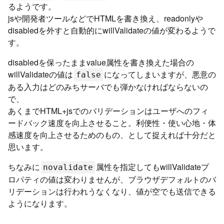
るようです。
jsや開発者ツールなどでHTMLを書き換え、readonlyや
disabledを外すと自動的にwillValidateの値が変わるようで
す。
disabledを保ったままvalue属性を書き換えた場合の
willValidateの値は
になってしまいますが、悪意の
false
ある入力はどのみちサーバでも弾かなければならないの
で、
あくまでHTML+jsでのバリデーションはユーザへのフィ
ードバック速度を向上させること。利便性・使い心地・体
感速度を向上させるためのもの、として捉えれば十分だと
思います。
ちなみに
属性を指定してもwillValidateプ
novalidate
ロパティの値は変わりませんが、ブラウザデフォルトのバ
リデーションは行われうなくなり、値が空でも送信できる
ようになります。