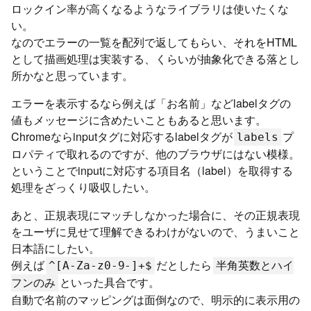
ロックイン率が高くなるようなライブラリは使いたくな
い。
なのでエラーの一覧を配列で返してもらい、それをHTML
として描画処理は実装する、くらいが抽象化できる落とし
所かなと思っています。
エラーを表示するなら例えば「お名前」などlabelタグの
値もメッセージに含めたいこともあると思います。
Chromeならinputタグに対応するlabelタグが
プ
labels
ロパティで取れるのですが、他のブラウザにはない模様。
ということでinputに対応する項目名（label）を取得する
処理をざっくり吸収したい。
あと、正規表現にマッチしなかった場合に、その正規表現
をユーザに見せて理解できるわけがないので、うまいこと
日本語にしたい。
例えば
だとしたら
^[A-Za-z0-9-]+$
半角英数とハイ
といった具合です。
フンのみ
自動で名前のマッピングは面倒なので、明示的に表示用の