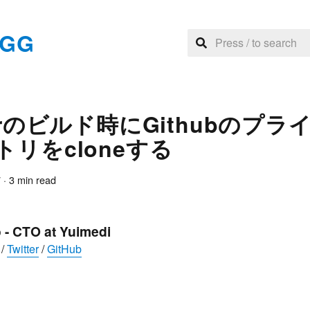
EGG
erのビルド時にGithubのプラ
トリをcloneする
7
·
3
min read
 - CTO at Yuimedi
/
Twitter
/
GitHub