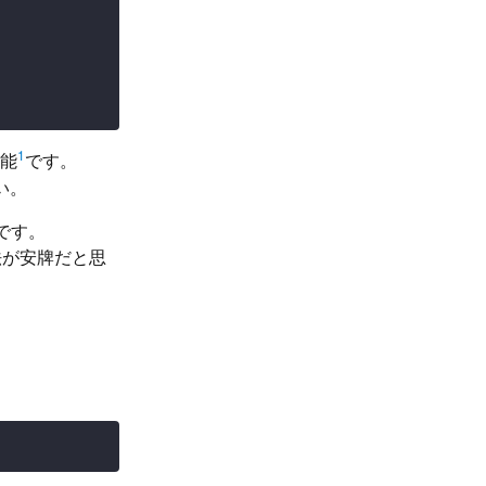
1
可能
です。
い。
要です。
法が安牌だと思