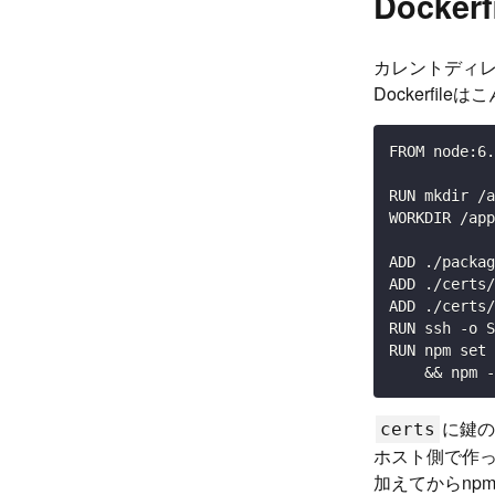
Docker
カレントディ
Dockerfile
FROM node:6.
RUN mkdir /a
WORKDIR /app

ADD ./packag
ADD ./certs/
ADD ./certs/
RUN ssh -o S
RUN npm set 
    && npm -
に鍵の
certs
ホスト側で作っ
加えてからnpm 