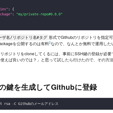
ies"
:
{
ckage"
:
"my/private-repo#0.8.0"
形式でGithubのリポジトリを指定
ーザ名/リポジトリ名#タグ
2
e packageを公開するのは有料
なので、なんとか無料で運用した
rivateリポジトリをcloneしてくるには、事前にSSH鍵の登録が必
ー使えば良いのでは？」と思って試したら行けたので、その方
e用の鍵を生成してGithubに登録
 -t rsa -C Githubのメールアドレス