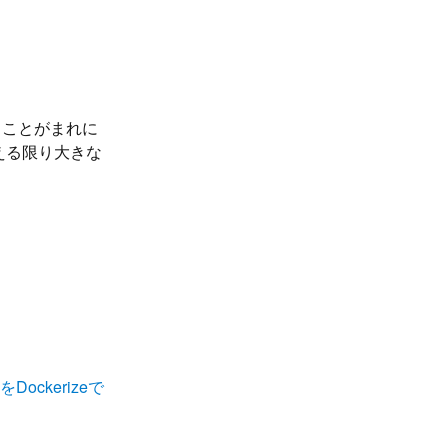
ることがまれに
える限り大きな
ckerizeで