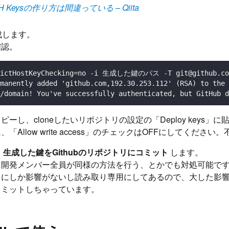
 Keysの作り方は間違っている – Qiita
成します。
確認。
rictHostKeyChecking=no -i 生成した鍵のパス -T git@github.com
manently added 'github.com,192.30.253.112' (RSA) to the 
/domain! You've successfully authenticated, but GitHub d
ーし、cloneしたいリポジトリの設定の「Deploy keys」
「Allow write access」のチェックはOFFにしてください
、
生成した鍵をGithubのリポジトリにコミット
します。
に開発メンバー全員が同様の方法を行う、とかでも対処可能で
リにしか影響がないし読み取り専用にしてあるので、大した影
コミットしちゃっています。