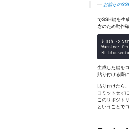
—
お前らのSSH
でSSH鍵を生
念のため動作
$ ssh -o St
Warning: Per
Hi blockenio
生成した鍵をコピ
貼り付ける際に、
貼り付けたら
コミットせず
このリポジト
ということで