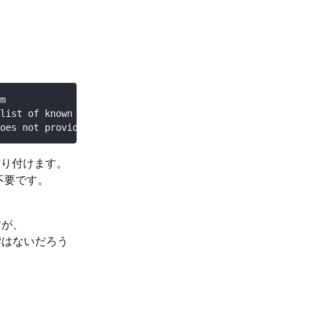


list of known hosts.

oes not provide shell access.
に貼り付けます。
。不要です。
すが、
響はないだろう