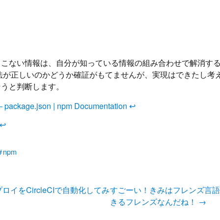
てこない情報は、自分が知っている情報の組み合わせで解消す
法が正しいのかどうか確証がもてませんが、実現はできたし考
そうと判断します。
 package.json | npm Documentation
↩
↩
npm
ロイをCircleCIで自動化してみ
すごーい！きみはフレンズ言語をDo
きるフレンズなんだね！
→