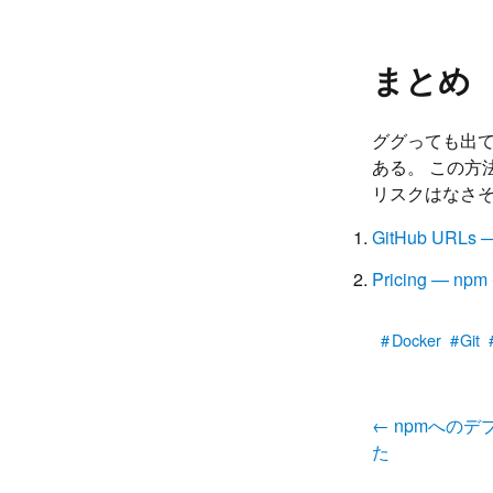
まとめ
ググっても出
ある。 この方
リスクはなさ
GitHub URLs —
Pricing — npm
Docker
Git
←
npmへのデプ
た