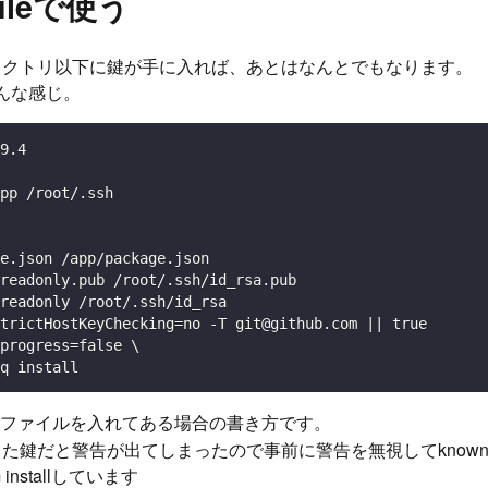
fileで使う
レクトリ以下に鍵が手に入れば、あとはなんとでもなります。
はこんな感じ。
9.4

pp /root/.ssh

e.json /app/package.json

readonly.pub /root/.ssh/id_rsa.pub

readonly /root/.ssh/id_rsa

trictHostKeyChecking=no -T git@github.com || true

progress=false \

q install
ファイルを入れてある場合の書き方です。
た鍵だと警告が出てしまったので事前に警告を無視してknown_h
installしています