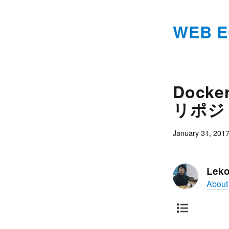
WEB 
Dock
リポジ
January 31, 201
Leko
About