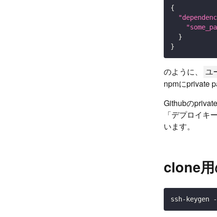
{
"dependenc
"some_pa
}
}
のように、
ユ
npmにprivat
Githubのp
「デプロイキ
います。
clon
ssh-keygen