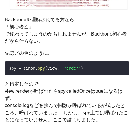
Backboneを理解されてる方なら
「初心者乙」
で終わってしまうのかもしれませんが、Backbone初心者
だから仕方ない。
先ほどの例のように、
spy 
=
 sinon
.
spy
(
view
,
'render'
)
と指定したので、
view.renderが呼ばれたらspy.calledOnceはtrueになるは
ず。
console.logなどを挟んで関数が呼ばれているか試したと
ころ、呼ばれていました。 しかし、spy上では呼ばれたこ
とになっていません。ここで詰まりました。