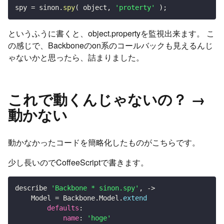
spy 
=
 sinon
.
spy
(
 object
,
'proterty'
)
;
というふうに書くと、object.propertyを監視出来ます。 こ
の感じで、Backboneのon系のコールバックも見えるんじ
ゃないかと思ったら、詰まりました。
これで動くんじゃないの？ →
動かない
動かなかったコードを簡略化したものがこちらです。
少し長いのでCoffeeScriptで書きます。
describe 
'Backbone * sinon.spy'
,
-
>
	Model 
=
 Backbone
.
Model
.
extend
defaults
:
name
:
'hoge'