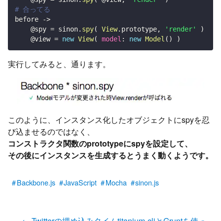
# 合ってる
before 
-
>
@spy
=
 sinon
.
spy
(
View
.
prototype
,
'render'
)
@view
=
new
View
(
model
:
new
Model
(
)
)
実行してみると、通ります。
このように、インスタンス化したオブジェクトにspyを忍
び込ませるのではなく、
コンストラクタ関数のprototypeにspyを設定して、
その後にインスタンスを生成するとうまく動くようです。
Backbone.js
JavaScript
Mocha
sinon.js
←
Twitterの埋め込みタイム
titanium-cliとGruntを使っ