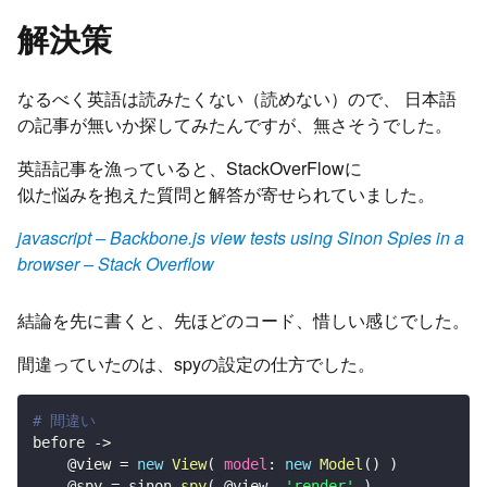
解決策
なるべく英語は読みたくない（読めない）ので、 日本語
の記事が無いか探してみたんですが、無さそうでした。
英語記事を漁っていると、StackOverFlowに
似た悩みを抱えた質問と解答が寄せられていました。
javascript – Backbone.js view tests using Sinon Spies in a
browser – Stack Overflow
結論を先に書くと、先ほどのコード、惜しい感じでした。
間違っていたのは、spyの設定の仕方でした。
# 間違い
before 
-
>
@view
=
new
View
(
model
:
new
Model
(
)
)
@spy
=
 sinon
.
spy
(
@view
,
'render'
)