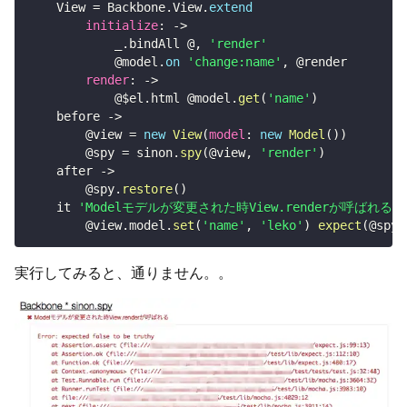
	View 
=
 Backbone
.
View
.
extend
initialize
:
-
>
			_
.
bindAll @
,
'render'
@model
.
on
'change:name'
,
@render
render
:
-
>
			@$el
.
html 
@model
.
get
(
'name'
)
	before 
-
>
@view
=
new
View
(
model
:
new
Model
(
)
)
@spy
=
 sinon
.
spy
(
@view
,
'render'
)
	after 
-
>
@spy
.
restore
(
)
	it 
'Modelモデルが変更された時View.renderが呼ばれる'
,
@view
.
model
.
set
(
'name'
,
'leko'
)
expect
(
@spy
.
実行してみると、通りません。。