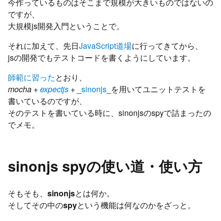
今作っているものはそこまで規模が大きいものではないの
ですが、
大規模js開発入門ということで。
それに加えて、先日
JavaScript道場
に行ってきてから、
jsの開発でもテストコードを書くようにしています。
師範に習った
とおり、
mocha
+
expectjs
+ _
sinonjs
_を用いてユニットテストを
書いているのですが、
そのテストを書いている時に、sinonjsのspyで詰まったの
でメモ。
sinonjs spyの使い道・使い方
そもそも、
sinonjs
とは何か。
そしてその中の
spy
という機能は何なのかをざっと。