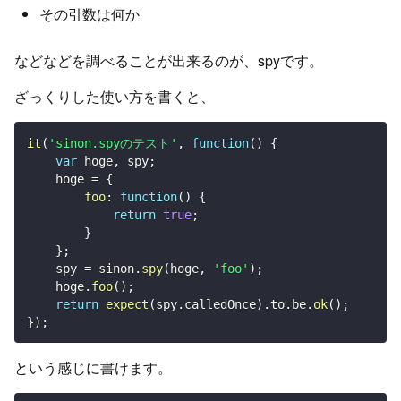
その引数は何か
などなどを調べることが出来るのが、spyです。
ざっくりした使い方を書くと、
it
(
'sinon.spyのテスト'
,
function
(
)
{
var
 hoge
,
 spy
;
    hoge 
=
{
foo
:
function
(
)
{
return
true
;
}
}
;
    spy 
=
 sinon
.
spy
(
hoge
,
'foo'
)
;
    hoge
.
foo
(
)
;
return
expect
(
spy
.
calledOnce
)
.
to
.
be
.
ok
(
)
;
}
)
;
という感じに書けます。